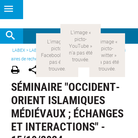
LABEX >
LABEX COMOD
>
Version française
> Recherche >
8
aires de recherche
>
Modernités arabes
SÉMINAIRE "OCCIDENT-
ORIENT ISLAMIQUES
MÉDIÉVAUX ; ÉCHANGES
ET INTERACTIONS" -