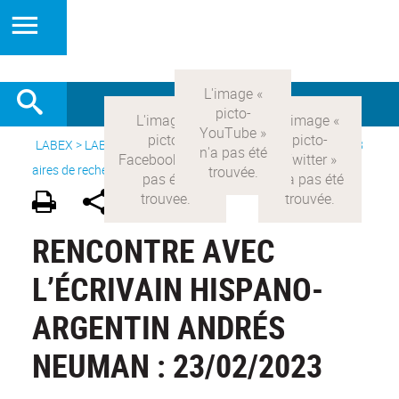
LABEX >
LABEX COMOD
>
Version française
> Recherche >
8
aires de recherche
>
Modernités hispaniques
RENCONTRE AVEC
L’ÉCRIVAIN HISPANO-
ARGENTIN ANDRÉS
NEUMAN : 23/02/2023