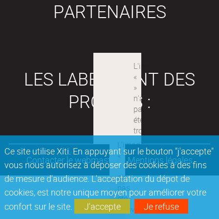
PARTENAIRES
LES LABEX SONT DES
PROJETS :
Ce site utilise Xiti. En appuyant sur le bouton "j'accepte"
Contacter le webmaster
Mentions légales
vous nous autorisez à déposer des cookies à des fins
de mesure d'audience. L'acceptation du dépot de
cookies, est notre unique moyen pour améliorer votre
confort sur le site.
J'accepte
Je refuse