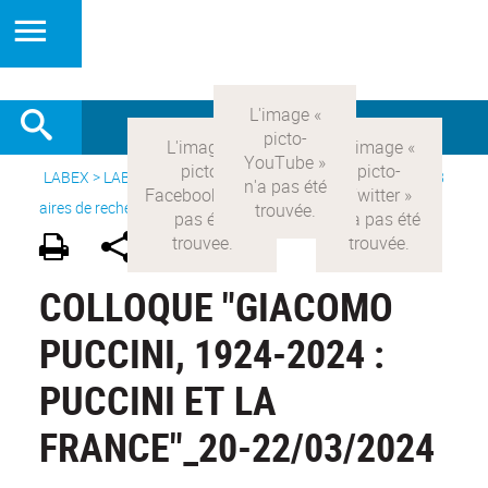
LABEX >
LABEX COMOD
>
Version française
> Recherche >
8
aires de recherche
>
Modernités italiennes
COLLOQUE "GIACOMO
PUCCINI, 1924-2024 :
PUCCINI ET LA
FRANCE"_20-22/03/2024