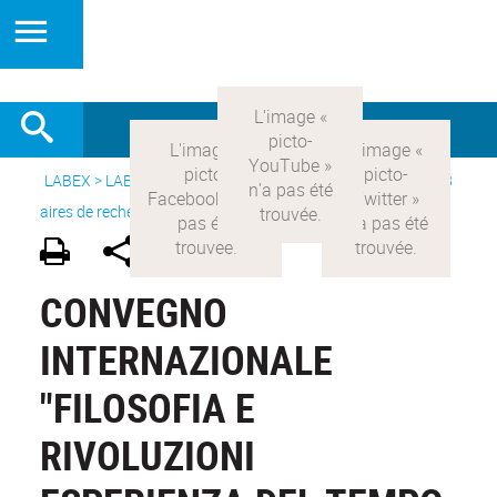
LABEX >
LABEX COMOD
>
Version française
> Recherche >
8
aires de recherche
>
Modernités italiennes
CONVEGNO
INTERNAZIONALE
"FILOSOFIA E
RIVOLUZIONI