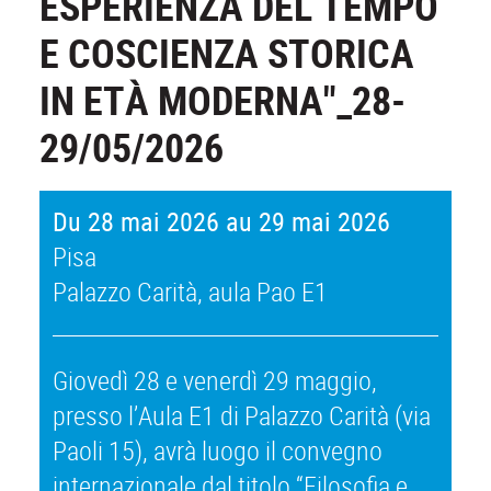
ESPERIENZA DEL TEMPO
E COSCIENZA STORICA
IN ETÀ MODERNA"_28-
29/05/2026
Du 28 mai 2026 au 29 mai 2026
Pisa
Palazzo Carità, aula Pao E1
Giovedì 28 e venerdì 29 maggio,
presso l’Aula E1 di Palazzo Carità (via
Paoli 15), avrà luogo il convegno
internazionale dal titolo “Filosofia e