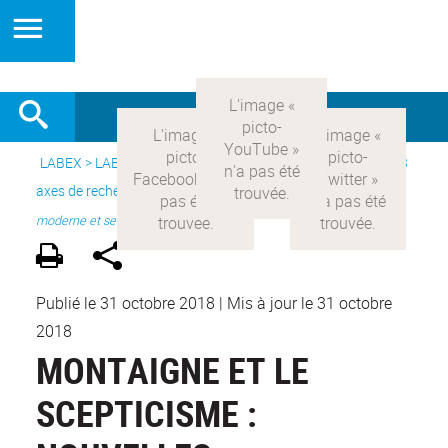
LABEX >
LABEX COMOD
>
Version française
> Recherche >
3
axes de recherche
>
Axe 1 : la constitution réelle de la rationalité
moderne et ses
Publié le 31 octobre 2018
|
Mis à jour le 31 octobre
2018
MONTAIGNE ET LE
SCEPTICISME :