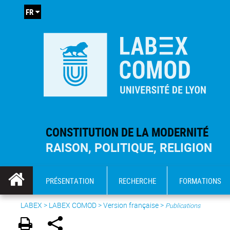
FR
CONSTITUTION DE LA MODERNITÉ
RAISON, POLITIQUE, RELIGION
PRÉSENTATION
RECHERCHE
FORMATIONS
LABEX >
LABEX COMOD
>
Version française
>
Publications