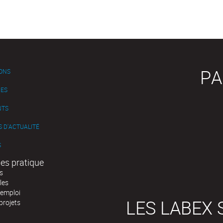
PA
IONS
ES
NTS
 D'ACTUALITÉ
S
es pratique
s
les
'emploi
LES LABEX 
projets