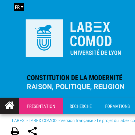
FR
CONSTITUTION DE LA MODERNITÉ
RAISON, POLITIQUE, RELIGION
PRÉSENTATION
RECHERCHE
FORMATIONS
LABEX >
LABEX COMOD
>
Version française
> Le projet du labex 