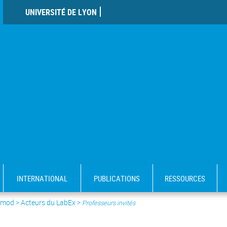
UNIVERSITÉ DE LYON
INTERNATIONAL
PUBLICATIONS
RESSOURCES
comod >
Acteurs du LabEx
>
Professeurs invités