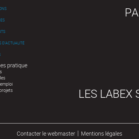
PA
IONS
ES
NTS
 D'ACTUALITÉ
S
es pratique
s
les
'emploi
LES LABEX 
projets
Contacter le webmaster
Mentions légales