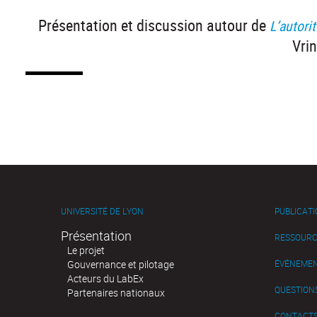
Présentation et discussion autour de
L’autori
Vri
UNIVERSITÉ DE LYON
PUBLICAT
Présentation
RESSOURC
Le projet
Gouvernance et pilotage
ÉVÉNEME
Acteurs du LabEx
QUESTIONS
Partenaires nationaux
CONTACT