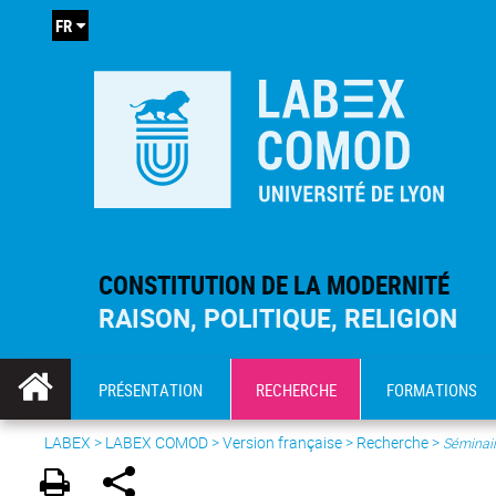
FR
CONSTITUTION DE LA MODERNITÉ
RAISON, POLITIQUE, RELIGION
PRÉSENTATION
RECHERCHE
FORMATIONS
LABEX >
LABEX COMOD
>
Version française
> Recherche >
Séminair