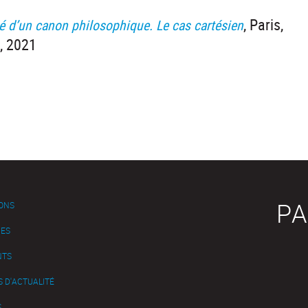
, Paris,
té d’un canon philosophique. Le cas cartésien
n, 2021
PA
IONS
ES
NTS
 D'ACTUALITÉ
S