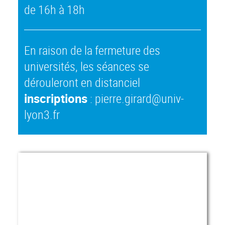
de 16h à 18h
En raison de la fermeture des
universités, les séances se
dérouleront en distanciel
inscriptions
: pierre.girard@univ-
lyon3.fr