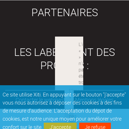
PARTENAIRES
LES LABEX SONT DES
PROJETS :
Ce site utilise Xiti. En appuyant sur le bouton "j'accepte"
Contacter le webmaster
Mentions légales
vous nous autorisez à déposer des cookies à des fins
de mesure d'audience. L'acceptation du dépot de
cookies, est notre unique moyen pour améliorer votre
confort sur le site.
J'accepte
Je refuse