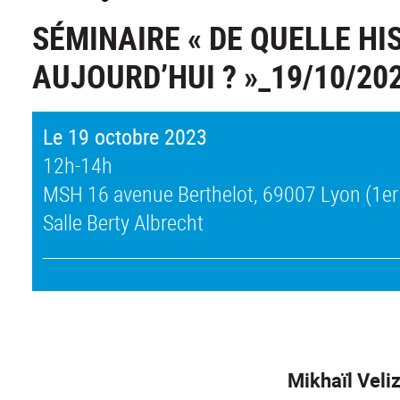
SÉMINAIRE « DE QUELLE H
AUJOURD’HUI ? »_19/10/20
Le 19 octobre 2023
12h-14h
MSH 16 avenue Berthelot, 69007 Lyon (1er
Salle Berty Albrecht
Mikhaïl Vel