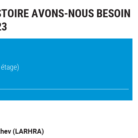
ISTOIRE AVONS-NOUS BESOIN
23
 étage)
izhev (LARHRA)