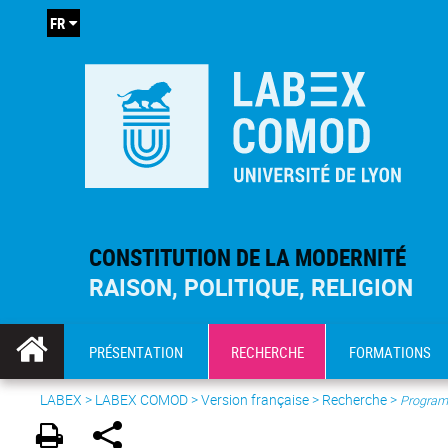
FR
CONSTITUTION DE LA MODERNITÉ
RAISON, POLITIQUE, RELIGION
PRÉSENTATION
RECHERCHE
FORMATIONS
LABEX >
LABEX COMOD
>
Version française
> Recherche >
Program