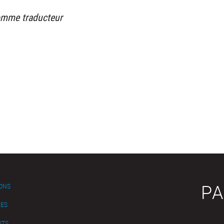
comme traducteur
PA
IONS
ES
NTS