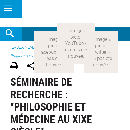
LABEX >
LABEX COMOD
>
Version française
> Recherche >
Programmes blanc
SÉMINAIRE DE
RECHERCHE :
"PHILOSOPHIE ET
MÉDECINE AU XIXE