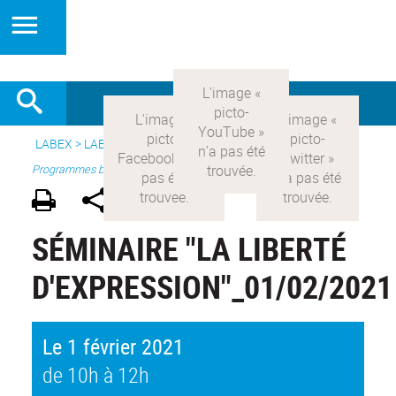
LABEX >
LABEX COMOD
>
Version française
> Recherche >
Programmes blanc
SÉMINAIRE "LA LIBERTÉ
D'EXPRESSION"_01/02/2021
Le 1 février 2021
de 10h à 12h