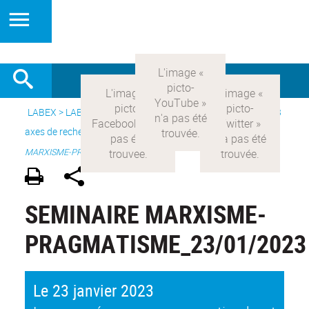
LABEX >
LABEX COMOD
>
Version française
> Recherche >
3
axes de recherche
>
Axe 3 : l’Etat et les citoyens
>
SEMINAIRE
MARXISME-PRAGMATIISME
SEMINAIRE MARXISME-
PRAGMATISME_23/01/2023
Le 23 janvier 2023