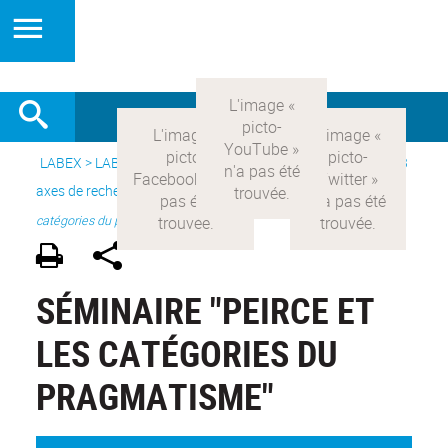
LABEX >
LABEX COMOD
>
Version française
> Recherche >
3
axes de recherche
>
Axe 3 : l’Etat et les citoyens
>
Pierce et les
catégories du pragmatisme
SÉMINAIRE "PEIRCE ET
LES CATÉGORIES DU
PRAGMATISME"