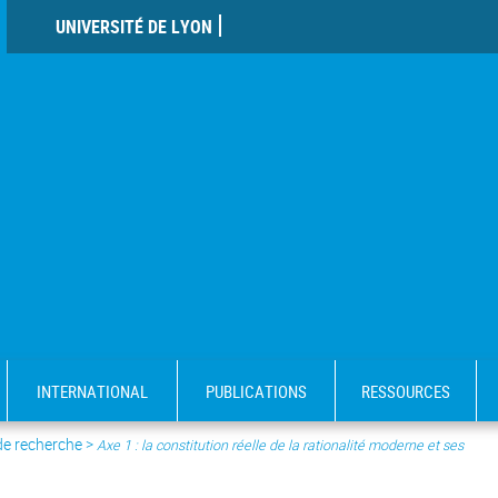
UNIVERSITÉ DE LYON
INTERNATIONAL
PUBLICATIONS
RESSOURCES
de recherche
>
Axe 1 : la constitution réelle de la rationalité moderne et ses