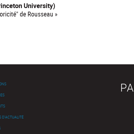
inceton University)
toricité" de Rousseau »
PA
IONS
ES
NTS
 D'ACTUALITÉ
S