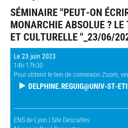
SÉMINAIRE "PEUT-ON ÉCRIR
MONARCHIE ABSOLUE ? LE 
ET CULTURELLE "_23/06/20
Le 23 juin 2023
14h-17h30
Pour obtenir le lien de connexion Zoom, veu
DELPHINE.REGUIG@UNIV-ST-ETI
ENS de Lyon | Site Descartes