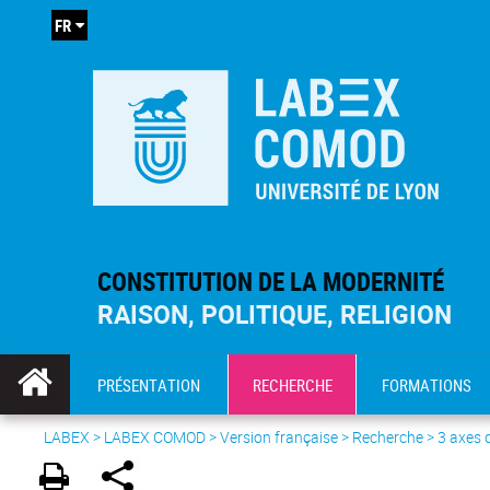
FR
CONSTITUTION DE LA MODERNITÉ
RAISON, POLITIQUE, RELIGION
PRÉSENTATION
RECHERCHE
FORMATIONS
LABEX >
LABEX COMOD
>
Version française
> Recherche >
3 axes 