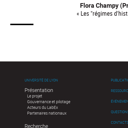
Flora Champy (Pr
« Les "régimes d'his
UNIVERSITÉ DE LYON
PUBLICAT
Présentation
RESSOURC
Le projet
Gouvernance et pilotage
ÉVÉNEME
Acteurs du LabEx
QUESTIONS
Partenaires nationaux
CONTACT
Recherche