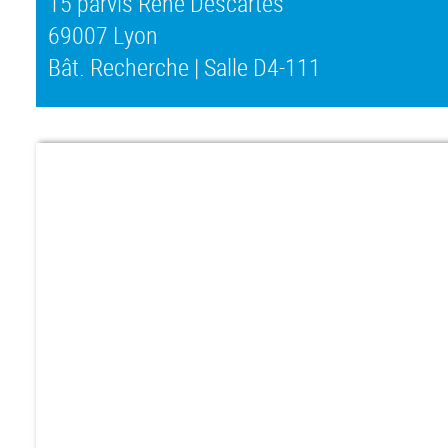
15 parvis René Descartes
69007 Lyon
Bât. Recherche | Salle D4-111