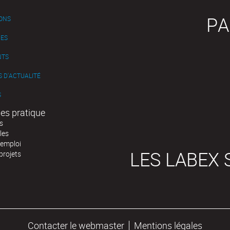
PA
IONS
ES
NTS
 D'ACTUALITÉ
S
es pratique
s
les
'emploi
LES LABEX 
projets
Contacter le webmaster
Mentions légales