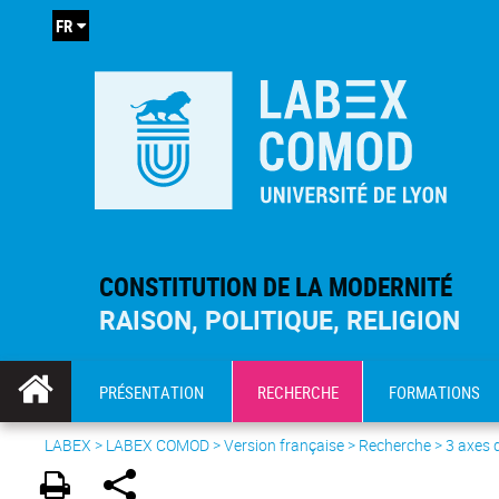
FR
CONSTITUTION DE LA MODERNITÉ
RAISON, POLITIQUE, RELIGION
PRÉSENTATION
RECHERCHE
FORMATIONS
LABEX >
LABEX COMOD
>
Version française
> Recherche >
3 axes 