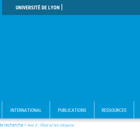
UNIVERSITÉ DE LYON
INTERNATIONAL
PUBLICATIONS
RESSOURCES
de recherche
>
Axe 3 : l’Etat et les citoyens