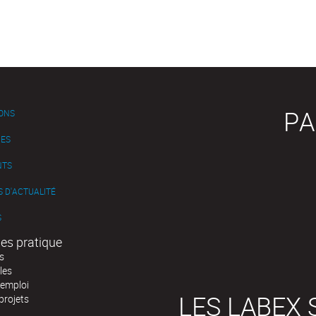
PA
IONS
ES
NTS
 D'ACTUALITÉ
S
es pratique
s
les
'emploi
LES LABEX 
projets