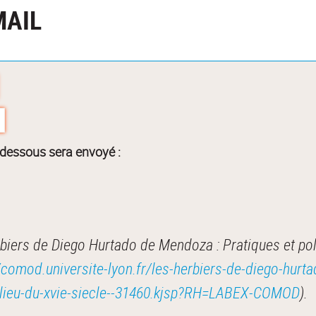
MAIL
-dessous sera envoyé :
ers de Diego Hurtado de Mendoza : Pratiques et politi
/comod.universite-lyon.fr/les-herbiers-de-diego-hurt
-milieu-du-xvie-siecle--31460.kjsp?RH=LABEX-COMOD
).