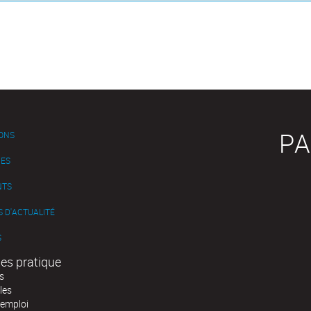
PA
IONS
ES
NTS
 D'ACTUALITÉ
S
es pratique
s
les
'emploi