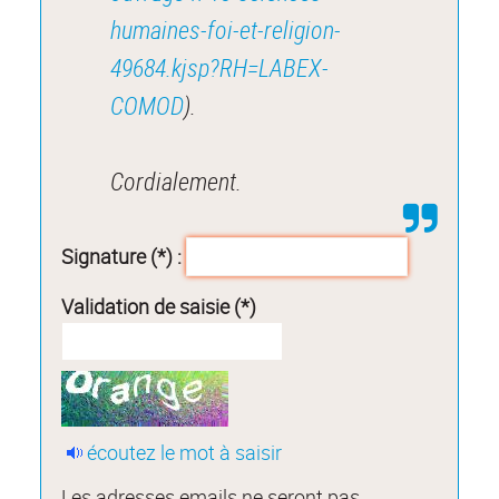
humaines-foi-et-religion-
49684.kjsp?RH=LABEX-
COMOD
).
Cordialement.
Signature (*) :
Validation de saisie (*)
écoutez le mot à saisir
Les adresses emails ne seront pas