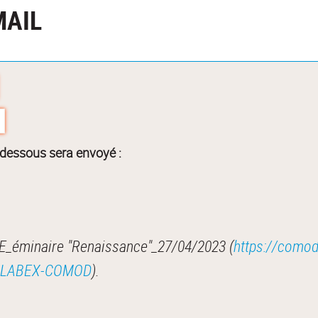
MAIL
-dessous sera envoyé :
_éminaire "Renaissance"_27/04/2023 (
https://comod.
RH=LABEX-COMOD
).