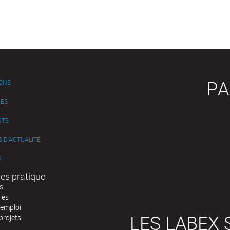
PA
IONS
ES
NTS
 D'ACTUALITÉ
S
es pratique
s
les
'emploi
LES LABEX 
projets