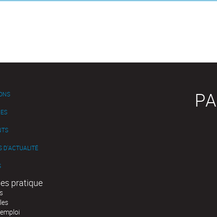
PA
IONS
ES
NTS
 D'ACTUALITÉ
S
es pratique
s
les
'emploi