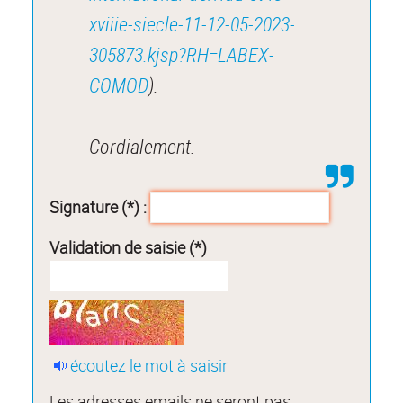
xviiie-siecle-11-12-05-2023-
305873.kjsp?RH=LABEX-
COMOD
).
Cordialement.
Signature (*) :
Validation de saisie (*)
écoutez le mot à saisir
Les adresses emails ne seront pas