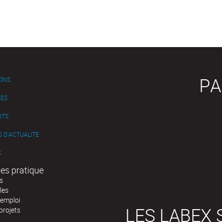
PA
IONS
ES
NTS
 D'ACTUALITÉ
S
es pratique
s
les
'emploi
LES LABEX 
projets