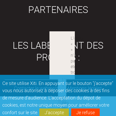
PARTENAIRES
LES LABEX SONT DES
PROJETS :
Ce site utilise Xiti. En appuyant sur le bouton "j'accepte"
Contacter le webmaster
Mentions légales
vous nous autorisez à déposer des cookies à des fins
de mesure d'audience. L'acceptation du dépot de
cookies, est notre unique moyen pour améliorer votre
confort sur le site.
J'accepte
Je refuse