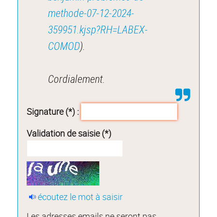
methode-07-12-2024-
359951.kjsp?RH=LABEX-
COMOD
).
Cordialement.
Signature (*) :
Validation de saisie (*)
écoutez le mot à saisir
Les adresses emails ne seront pas