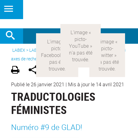
LABEX >
LABEX COMOD
>
Version française
> Recherche >
3
axes de recherche
>
Axe 3 : l’Etat et les citoyens
Publié le 26 janvier 2021
|
Mis à jour le 14 avril 2021
TRADUCTOLOGIES
FÉMINISTES
Numéro #9 de GLAD!