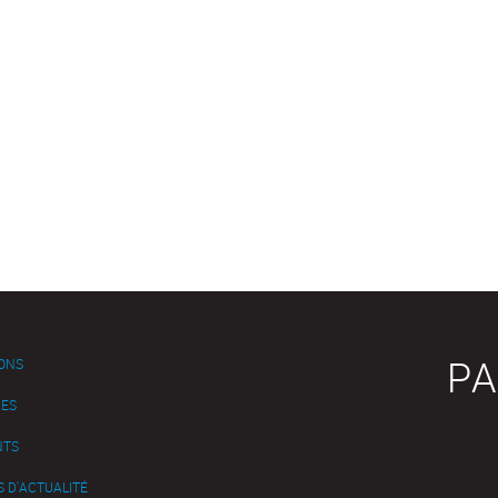
PA
IONS
ES
NTS
 D'ACTUALITÉ