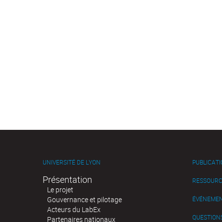
UNIVERSITÉ DE LYON
PUBLICAT
Présentation
RESSOURC
Le projet
Gouvernance et pilotage
ÉVÉNEME
Acteurs du LabEx
QUESTIONS
Partenaires nationaux