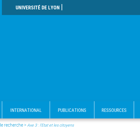
UNIVERSITÉ DE LYON
INTERNATIONAL
PUBLICATIONS
RESSOURCES
de recherche
>
Axe 3 : l’Etat et les citoyens