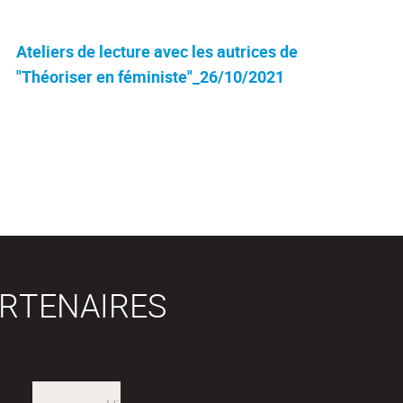
Ateliers de lecture avec les autrices de
"Théoriser en féministe"_26/10/2021
RTENAIRES