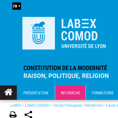
FR
CONSTITUTION DE LA MODERNITÉ
RAISON, POLITIQUE, RELIGION
PRÉSENTATION
RECHERCHE
FORMATIONS
LABEX >
LABEX COMOD
>
Version française
> Recherche >
3 axes 