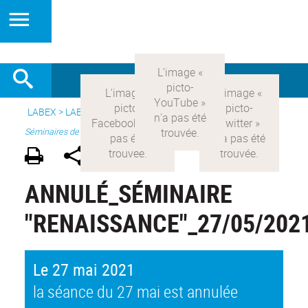
LABEX >
LABEX COMOD
>
Version française
> Recherche >
Séminaires de recherche
ANNULÉ_SÉMINAIRE
"RENAISSANCE"_27/05/202
Le 27 mai 2021
la séance du 27 mai est annulée