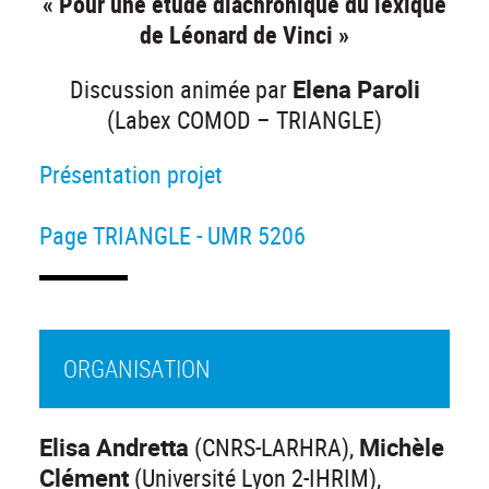
« Pour une étude diachronique du lexique
de Léonard de Vinci »
Discussion animée par
Elena Parol
i
(Labex COMOD – TRIANGLE)
Présentation projet
Page TRIANGLE - UMR 5206
ORGANISATION
Elisa Andretta
(CNRS-LARHRA),
Michèle
Clément
(Université Lyon 2-IHRIM),