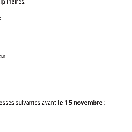
iplinaires.
:
eur
resses suivantes avant
le 15 novembre :