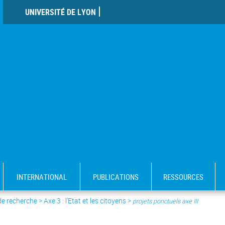
UNIVERSITÉ DE LYON
INTERNATIONAL
PUBLICATIONS
RESSOURCES
de recherche
>
Axe 3 : l’Etat et les citoyens
>
projets ponctuels axe III