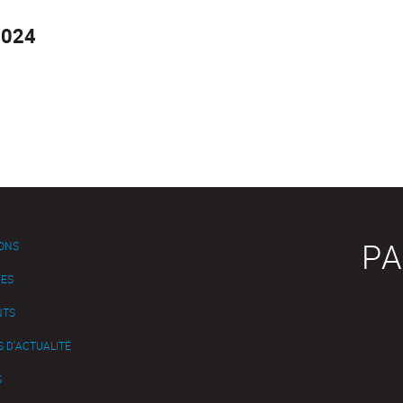
2024
PA
IONS
ES
NTS
 D'ACTUALITÉ
S