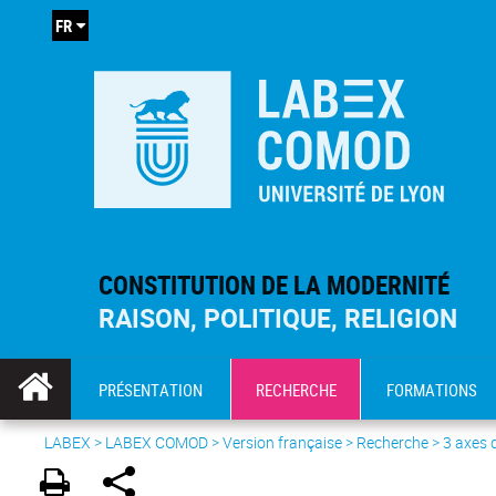
FR
CONSTITUTION DE LA MODERNITÉ
RAISON, POLITIQUE, RELIGION
PRÉSENTATION
RECHERCHE
FORMATIONS
LABEX >
LABEX COMOD
>
Version française
> Recherche >
3 axes 