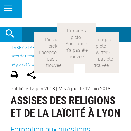
LABEX >
LABEX COMOD
>
Version française
> Recherche >
3
axes de recherche
>
Axe 2 : l’Etat et les religions
>
Assises
religion et laïcité
Publié le 12 juin 2018
|
Mis à jour le 12 juin 2018
ASSISES DES RELIGIONS
ET DE LA LAÏCITÉ À LYON
Formation aux questions