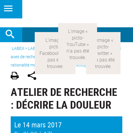
LABEX >
LABEX COMOD
>
Version française
> Recherche >
3
axes de recherche
>
Axe 1 : la constitution réelle de la
rationalité moderne et ses
>
Une archéologie de la douleur
ATELIER DE RECHERCHE
: DÉCRIRE LA DOULEUR
Le 14 mars 2017