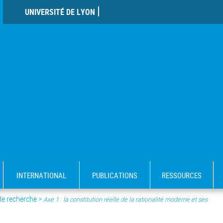
UNIVERSITÉ DE LYON
INTERNATIONAL
PUBLICATIONS
RESSOURCES
de recherche
>
Axe 1 : la constitution réelle de la rationalité moderne et ses