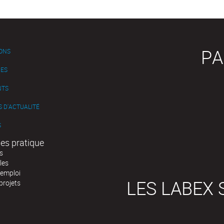
PA
IONS
ES
NTS
 D'ACTUALITÉ
S
es pratique
s
les
'emploi
LES LABEX 
projets