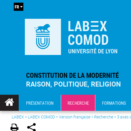
FR
CONSTITUTION DE LA MODERNITÉ
RAISON, POLITIQUE, RELIGION
PRÉSENTATION
RECHERCHE
FORMATIONS
LABEX >
LABEX COMOD
>
Version française
> Recherche >
3 axes 