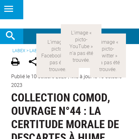
LABEX >
LABEX COMOD
>
Version française
>
Publications
Publié le 10 octobre 2023
|
Mis à jour le 10 octobre
2023
COLLECTION COMOD,
OUVRAGE N°44 : LA
CERTITUDE MORALE DE
DESCARTES À HUME