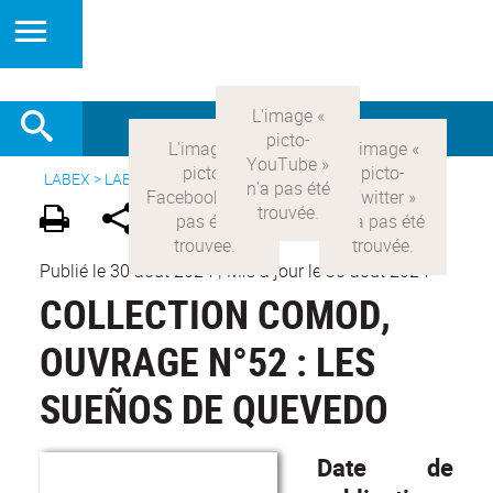
LABEX >
LABEX COMOD
>
Version française
>
Publications
Publié le 30 août 2024
|
Mis à jour le 30 août 2024
COLLECTION COMOD,
OUVRAGE N°52 : LES
SUEÑOS DE QUEVEDO
Date de