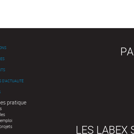
PA
IONS
ES
NTS
 D'ACTUALITÉ
S
es pratique
s
les
'emploi
LES LABEX 
projets