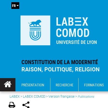
FR
CONSTITUTION DE LA MODERNITÉ
RAISON, POLITIQUE, RELIGION
PRÉSENTATION
RECHERCHE
FORMATIONS
LABEX >
LABEX COMOD
>
Version française
>
Publications