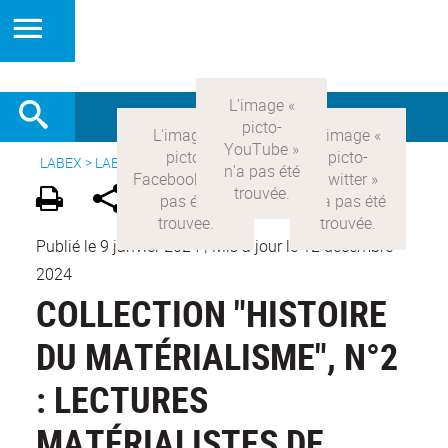
LABEX >
LABEX COMOD
>
Version française
>
Publications
Publié le 9 janvier 2024
|
Mis à jour le 12 décembre
2024
COLLECTION "HISTOIRE
DU MATÉRIALISME", N°2
: LECTURES
MATÉRIALISTES DE