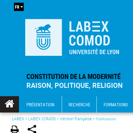
FR
CONSTITUTION DE LA MODERNITÉ
RAISON, POLITIQUE, RELIGION
PRÉSENTATION
RECHERCHE
FORMATIONS
LABEX >
LABEX COMOD
>
Version française
>
Publications