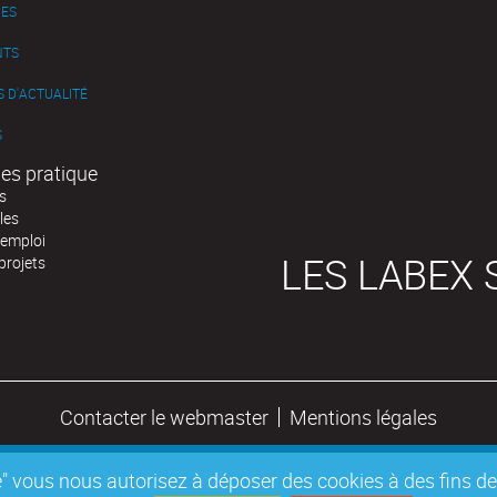
ES
NTS
 D'ACTUALITÉ
S
es pratique
s
les
'emploi
LES LABEX 
projets
Contacter le webmaster
Mentions légales
epte" vous nous autorisez à déposer des cookies à des fins 