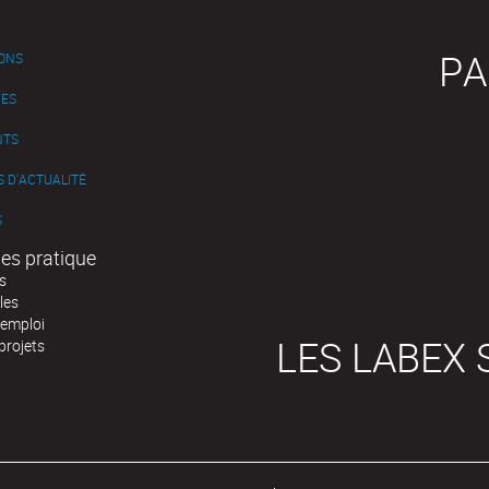
PA
IONS
ES
NTS
 D'ACTUALITÉ
S
es pratique
s
les
'emploi
LES LABEX 
projets