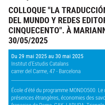
COLLOQUE "LA TRADUCCIÓ
DEL MUNDO Y REDES EDITO
CINQUECENTO". À MARIANN
30/05/2025
Du 29 mai 2025 au 30 mai 2025
Institut d’Estudis Catalans
carrer del Carme, 47 - Barcelona
École d’été du programme MONDO500. Le m
présences étrangères, économies des savoir
française de Rome, CAK, LARHRA, Triangle,