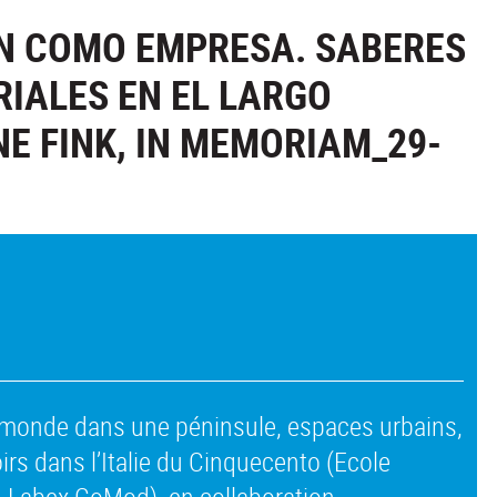
N COMO EMPRESA. SABERES
RIALES EN EL LARGO
E FINK, IN MEMORIAM_29-
onde dans une péninsule, espaces urbains,
s dans l’Italie du Cinquecento (Ecole
 Labex CoMod), en collaboration