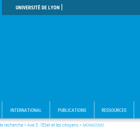
UNIVERSITÉ DE LYON
INTERNATIONAL
PUBLICATIONS
RESSOURCES
de recherche
>
Axe 3 : l’Etat et les citoyens
>
MONDO500