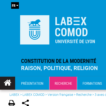
FR
CONSTITUTION DE LA MODERNITÉ
RAISON, POLITIQUE, RELIGION
PRÉSENTATION
RECHERCHE
FORMATIONS
LABEX >
LABEX COMOD
>
Version française
> Recherche >
3 axes 