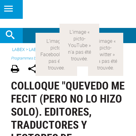
LABEX >
LABEX COMOD
>
Version française
> Recherche >
Programmes blanc
COLLOQUE "QUEVEDO ME
FECIT (PERO NO LO HIZO
SOLO). EDITORES,
TRADUCTORES Y