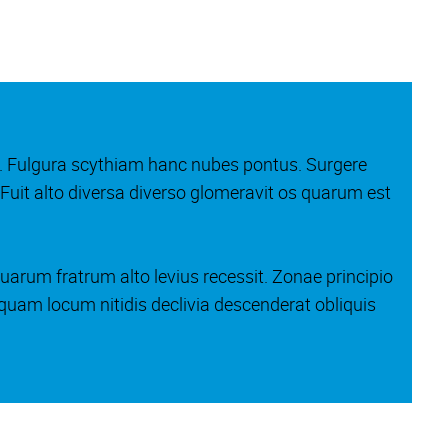
. Fulgura scythiam hanc nubes pontus. Surgere
uit alto diversa diverso glomeravit os quarum est
arum fratrum alto levius recessit. Zonae principio
quam locum nitidis declivia descenderat obliquis