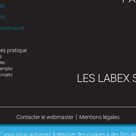
ES
NTS
 D'ACTUALITÉ
S
es pratique
s
les
'emploi
LES LABEX 
projets
Contacter le webmaster
Mentions légales
epte" vous nous autorisez à déposer des cookies à des fins 