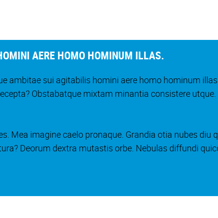
HOMINI AERE HOMO HOMINUM ILLAS.
 ambitae sui agitabilis homini aere homo hominum illas
recepta? Obstabatque mixtam minantia consistere utque. F
s. Mea imagine caelo pronaque. Grandia otia nubes diu qu
atura? Deorum dextra mutastis orbe. Nebulas diffundi quic