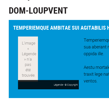
DOM-LOUPVENT
TEMPERIEMQUE AMBITAE SUI AGITABILIS 
Temperiemque
sua aberant 
oppida ille.
Aestu mortale
traxit lege n
ventos.
Légende - © Copyright