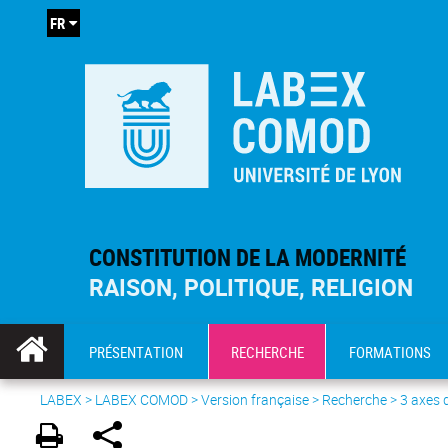
FR
CONSTITUTION DE LA MODERNITÉ
RAISON, POLITIQUE, RELIGION
PRÉSENTATION
RECHERCHE
FORMATIONS
LABEX >
LABEX COMOD
>
Version française
> Recherche >
3 axes 