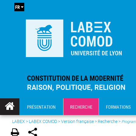
FR
CONSTITUTION DE LA MODERNITÉ
RAISON, POLITIQUE, RELIGION
PRÉSENTATION
RECHERCHE
FORMATIONS
LABEX >
LABEX COMOD
>
Version française
> Recherche >
Program