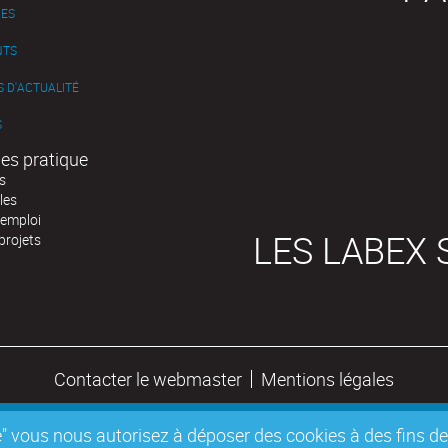
ES
NTS
 D'ACTUALITÉ
S
es pratique
s
les
'emploi
LES LABEX 
projets
Contacter le webmaster
Mentions légales
epte" vous nous autorisez à déposer des cookies à des fins 