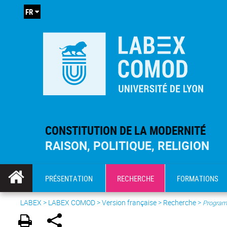
FR
CONSTITUTION DE LA MODERNITÉ
RAISON, POLITIQUE, RELIGION
PRÉSENTATION
RECHERCHE
FORMATIONS
LABEX >
LABEX COMOD
>
Version française
> Recherche >
Program