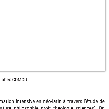
u Labex COMOD
tion intensive en néo-latin à travers l’étude de
rature, philosophie, droit, théologie, sciences). On