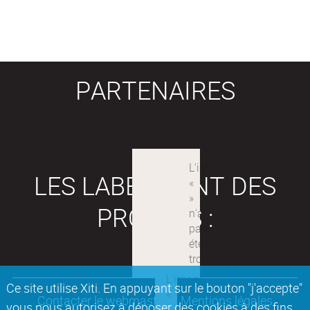
PARTENAIRES
LES LABEX SONT DES
PROJETS :
Ce site utilise Xiti. En appuyant sur le bouton "j'accepte"
Contacter le webmaster
Mentions légales
vous nous autorisez à déposer des cookies à des fins