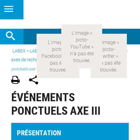
LABEX >
LABEX COMOD
>
Version française
> Recherche >
3
axes de recherche
>
Axe 3 : l’Etat et les citoyens
>
projets
ponctuels axe III
ÉVÉNEMENTS
PONCTUELS AXE III
PRÉSENTATION