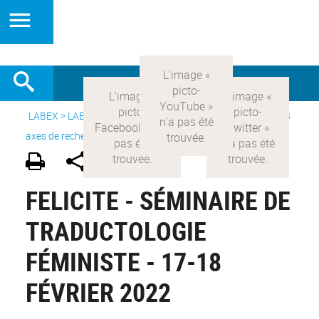
LABEX >
LABEX COMOD
>
Version française
> Recherche >
3
axes de recherche
>
Axe 3 : l’Etat et les citoyens
FELICITE - SÉMINAIRE DE
TRADUCTOLOGIE
FÉMINISTE - 17-18
FÉVRIER 2022