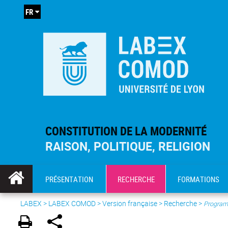
FR
CONSTITUTION DE LA MODERNITÉ
RAISON, POLITIQUE, RELIGION
PRÉSENTATION
RECHERCHE
FORMATIONS
LABEX >
LABEX COMOD
>
Version française
> Recherche >
Program