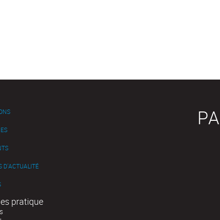
PA
IONS
ES
NTS
 D'ACTUALITÉ
S
es pratique
s