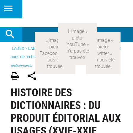
LABEX >
LABEX COMOD
>
Version française
> Recherche >
3
axes de recherche
>
Axe 2 : l’Etat et les religions
>
Histoire des
dictionnaires
HISTOIRE DES
DICTIONNAIRES : DU
PRODUIT ÉDITORIAL AUX
USAGES (XVIE-XXIE