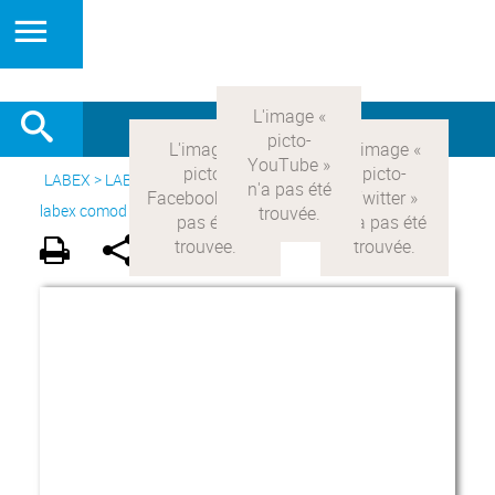
LABEX >
LABEX COMOD
>
Version française
> Le projet du
labex comod >
Acteurs du LabEx
>
Professeurs invités