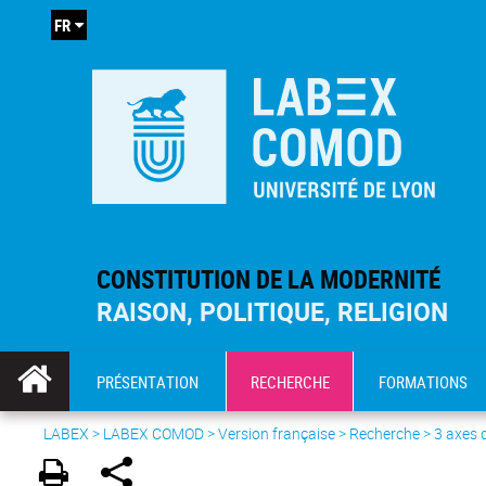
FR
CONSTITUTION DE LA MODERNITÉ
RAISON, POLITIQUE, RELIGION
PRÉSENTATION
RECHERCHE
FORMATIONS
LABEX >
LABEX COMOD
>
Version française
> Recherche >
3 axes 