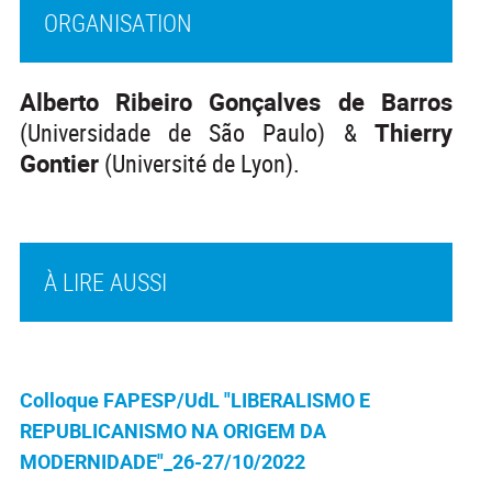
ORGANISATION
Alberto Ribeiro Gonçalves de Barros
(Universidade de São Paulo) &
Thierry
Gontier
(Université de Lyon).
À LIRE AUSSI
Colloque FAPESP/UdL "LIBERALISMO E
REPUBLICANISMO NA ORIGEM DA
MODERNIDADE"_26-27/10/2022