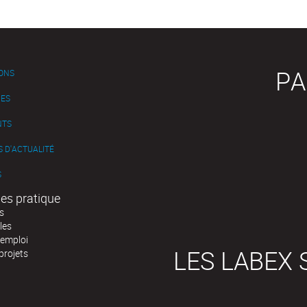
PA
IONS
ES
NTS
 D'ACTUALITÉ
S
es pratique
s
les
'emploi
LES LABEX 
projets