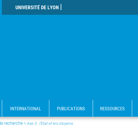
UNIVERSITÉ DE LYON
INTERNATIONAL
PUBLICATIONS
RESSOURCES
de recherche
>
Axe 3 : l’Etat et les citoyens