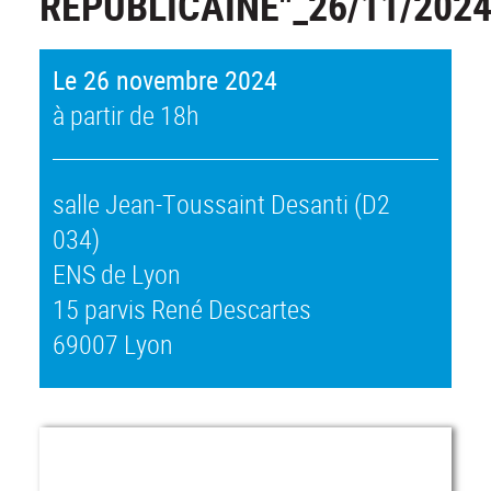
RÉPUBLICAINE"_26/11/202
Le 26 novembre 2024
à partir de 18h
salle Jean-Toussaint Desanti (D2
034)
ENS de Lyon
15 parvis René Descartes
69007 Lyon