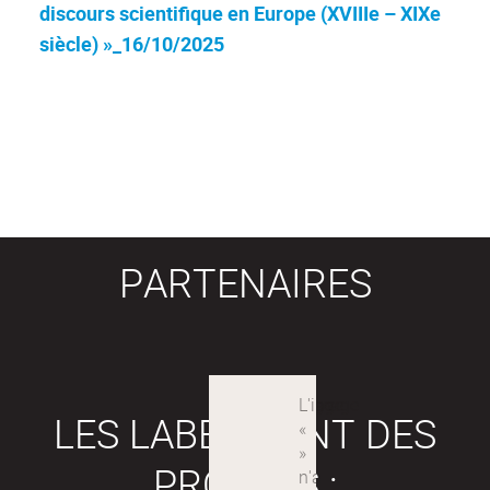
discours scientifique en Europe (XVIIIe – XIXe
siècle) »_16/10/2025
PARTENAIRES
LES LABEX SONT DES
PROJETS :