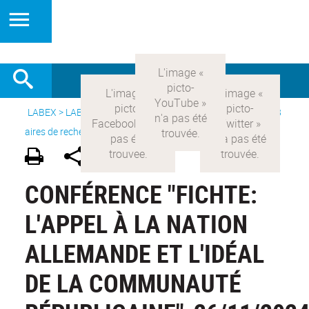
LABEX >
LABEX COMOD
>
Version française
> Recherche >
8
aires de recherche
>
Modernités allemandes
CONFÉRENCE "FICHTE:
L'APPEL À LA NATION
ALLEMANDE ET L'IDÉAL
DE LA COMMUNAUTÉ