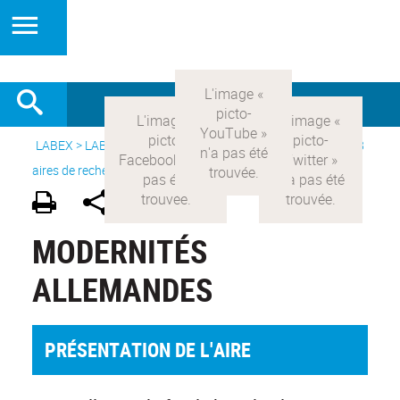
LABEX >
LABEX COMOD
>
Version française
> Recherche >
8
aires de recherche
>
Modernités allemandes
MODERNITÉS
ALLEMANDES
PRÉSENTATION DE L'AIRE